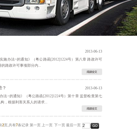
2013-06-13
>的通知》（粤公路函[2012]1224号）第八章 路政许可
路政许可事项部分内...
些？
2013-06-13
>的通知》（粤公路函[2012]1224号）第十章 监督检查第七
，根据利害关系人的请求...
有
2
页,
共有
7
条记录
第一页
上一页
下一页
最后一页